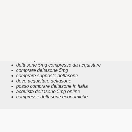
acquista deltasone 20mg compresse
puoi comprare deltasone in italia
comprare sospensione oftalmica deltasone acetato
usp 1
ordina deltasone 5mg
puoi comprare deltasone
dove posso acquistare deltasone online
comprare deltasone sodio fosfato
comprare deltasone acetato
come acquistare deltasone
acquisto di deltasone
dove acquistare deltasone online
deltasone 5mg compresse da acquistare
comprare deltasone 5mg
comprare supposte deltasone
dove acquistare deltasone
posso comprare deltasone in italia
acquista deltasone 5mg online
compresse deltasone economiche